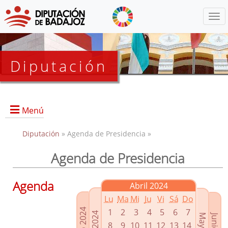
Menú
Diputación
Menú
Diputación
» Agenda de Presidencia »
Agenda de Presidencia
Presidencia
Diputados Delegados
Agenda
Abril 2024
Grupos Políticos
Lu
Ma
Mi
Ju
Vi
Sá
Do
Junta de Gobierno
1
2
3
4
5
6
7
8
9
10
11
12
13
14