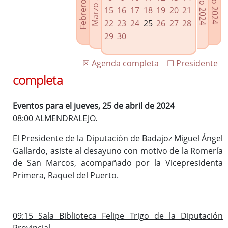
Febrero 2024
Marzo 2024
Mayo 2024
Junio 2024
Enlaces relacionados
15
16
17
18
19
20
21
Agenda de Presidencia
22
23
24
25
26
27
28
Plenos provinciales y Juntas de gobierno
29
30
Oficina de Proyectos Europeos
☒ Agenda completa
☐ Presidente
completa
Eventos para el jueves, 25 de abril de 2024
08:00 ALMENDRALEJO.
El Presidente de la Diputación de Badajoz Miguel Ángel
Gallardo, asiste al desayuno con motivo de la Romería
de San Marcos, acompañado por la Vicepresidenta
Primera, Raquel del Puerto.
09:15 Sala Biblioteca Felipe Trigo de la Diputación
Provincial