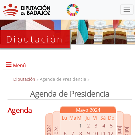
Menú
Diputación
Menú
Diputación
» Agenda de Presidencia »
Agenda de Presidencia
Presidencia
Diputados Delegados
Agenda
Mayo 2024
Grupos Políticos
Lu
Ma
Mi
Ju
Vi
Sá
Do
Junta de Gobierno
1
2
3
4
5
6
7
8
9
10
11
12