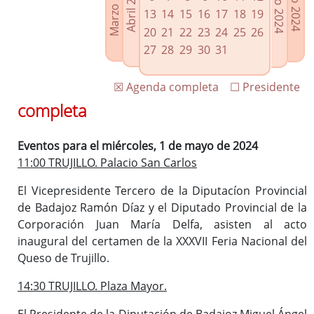
Marzo 2024
Junio 2024
Abril 2024
Julio 2024
Enlaces relacionados
13
14
15
16
17
18
19
Agenda de Presidencia
20
21
22
23
24
25
26
Plenos provinciales y Juntas de gobierno
27
28
29
30
31
Oficina de Proyectos Europeos
☒ Agenda completa
☐ Presidente
completa
Eventos para el miércoles, 1 de mayo de 2024
11:00 TRUJILLO. Palacio San Carlos
El Vicepresidente Tercero de la Diputacíon Provincial
de Badajoz Ramón Díaz y el Diputado Provincial de la
Corporación Juan María Delfa, asisten al acto
inaugural del certamen de la XXXVII Feria Nacional del
Queso de Trujillo.
14:30 TRUJILLO. Plaza Mayor.
El Presidente de la Diputación de Badajoz Miguel Ángel