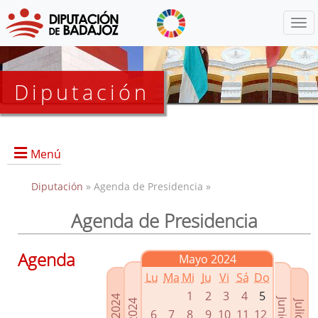
Menú
Diputación
Menú
Diputación
» Agenda de Presidencia »
Agenda de Presidencia
Presidencia
Diputados Delegados
Agenda
Mayo 2024
Grupos Políticos
Lu
Ma
Mi
Ju
Vi
Sá
Do
Junta de Gobierno
1
2
3
4
5
6
7
8
9
10
11
12