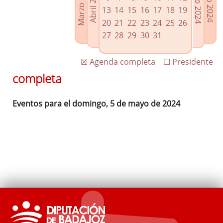
Marzo 2024
Junio 2024
Abril 2024
Julio 2024
Enlaces relacionados
13
14
15
16
17
18
19
Agenda de Presidencia
20
21
22
23
24
25
26
Plenos provinciales y Juntas de gobierno
27
28
29
30
31
Oficina de Proyectos Europeos
☒ Agenda completa
☐ Presidente
completa
Eventos para el domingo, 5 de mayo de 2024