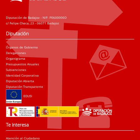
Diputación de Badajoz - NIF: P0600000D
c/ Felipe Checa, 23 - 06071 Badajoz
Diputación
Órganos de Gobierno
Delegaciones
Organigrama
Presupuestos Anuales
Subvenciones
Identidad Corporativa
Diputación Abierta
Diputación Transparente
EDUSI
Te interesa
Atención al Ciudadano