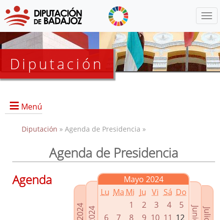
Menú
Diputación
Menú
Diputación
» Agenda de Presidencia »
Agenda de Presidencia
Presidencia
Diputados Delegados
Agenda
Mayo 2024
Grupos Políticos
Lu
Ma
Mi
Ju
Vi
Sá
Do
Junta de Gobierno
1
2
3
4
5
6
7
8
9
10
11
12