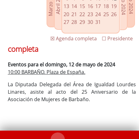
Marzo 2024
Junio 2024
Abril 2024
Julio 2024
Enlaces relacionados
13
14
15
16
17
18
19
Agenda de Presidencia
20
21
22
23
24
25
26
Plenos provinciales y Juntas de gobierno
27
28
29
30
31
Oficina de Proyectos Europeos
☒ Agenda completa
☐ Presidente
completa
Eventos para el domingo, 12 de mayo de 2024
10:00 BARBAÑO. Plaza de España.
La Diputada Delegada del Área de Igualdad Lourdes
Linares, asiste al acto del 25 Aniversario de la
Asociación de Mujeres de Barbaño.