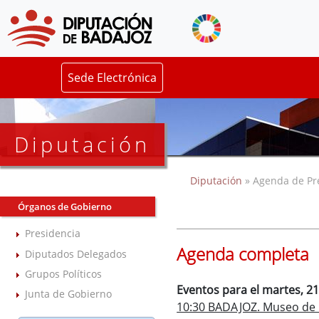
Sede Electrónica
Diputación
Diputación
» Agenda de Pr
Órganos de Gobierno
Presidencia
Agenda completa
Diputados Delegados
Grupos Políticos
Eventos para el martes, 2
Junta de Gobierno
10:30 BADAJOZ. Museo de l