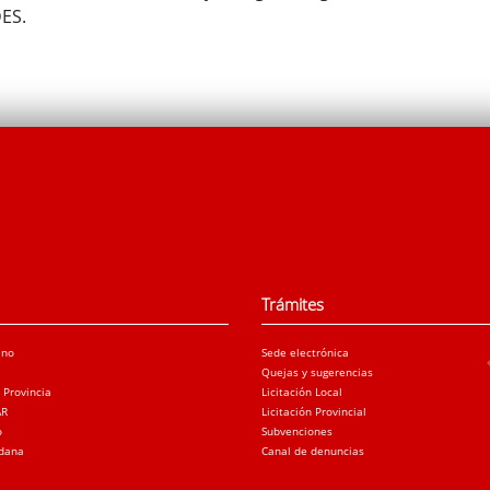
DES.
Trámites
ano
Sede electrónica
Quejas y sugerencias
a Provincia
Licitación Local
AR
Licitación Provincial
o
Subvenciones
adana
Canal de denuncias