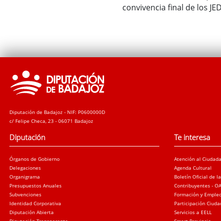
convivencia final de los JE
Diputación de Badajoz - NIF: P0600000D
c/ Felipe Checa, 23 - 06071 Badajoz
Diputación
Te interesa
Órganos de Gobierno
Atención al Ciudad
Delegaciones
Agenda Cultural
Organigrama
Boletín Oficial de l
Presupuestos Anuales
Contribuyentes - O
Subvenciones
Formación y Emple
Identidad Corporativa
Participación Ciud
Diputación Abierta
Servicios a EELL
Diputación Transparente
Smart Provincia