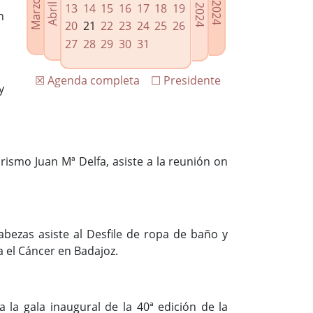
13
14
15
16
17
18
19
n
20
21
22
23
24
25
26
27
28
29
30
31
☒ Agenda completa
☐ Presidente
y
rismo Juan Mª Delfa, asiste a la reunión on
abezas asiste al Desfile de ropa de baño y
 el Cáncer en Badajoz.
a la gala inaugural de la 40ª edición de la