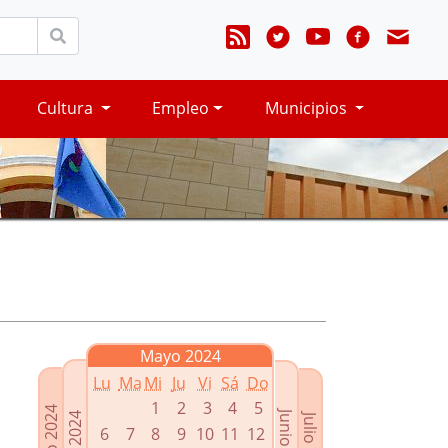
Cultura
Empleo
Municipios
Mayo 2024
Lu
Ma
Mi
Ju
Vi
Sá
Do
1
2
3
4
5
Marzo 2024
Junio 2024
Abril 2024
Julio 2024
6
7
8
9
10
11
12