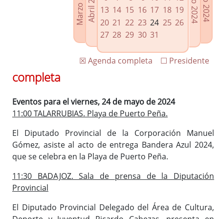
Marzo 2024
Junio 2024
Abril 2024
Julio 2024
Enlaces relacionados
13
14
15
16
17
18
19
Agenda de Presidencia
20
21
22
23
24
25
26
Plenos provinciales y Juntas de gobierno
27
28
29
30
31
Oficina de Proyectos Europeos
☒ Agenda completa
☐ Presidente
completa
Eventos para el viernes, 24 de mayo de 2024
11:00 TALARRUBIAS. Playa de Puerto Peña.
El Diputado Provincial de la Corporación Manuel
Gómez, asiste al acto de entrega Bandera Azul 2024,
que se celebra en la Playa de Puerto Peña.
11:30 BADAJOZ. Sala de prensa de la Diputación
Provincial
El Diputado Provincial Delegado del Área de Cultura,
Deporte y Juventud Ricardo Cabezas, presenta en