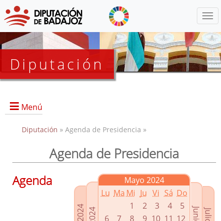
Menú
Diputación
Menú
Diputación
» Agenda de Presidencia »
Agenda de Presidencia
Presidencia
Diputados Delegados
Agenda
Mayo 2024
Grupos Políticos
Lu
Ma
Mi
Ju
Vi
Sá
Do
Junta de Gobierno
1
2
3
4
5
6
7
8
9
10
11
12