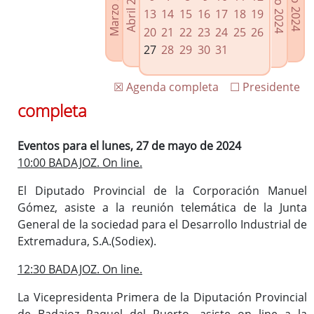
Marzo 2024
Junio 2024
Abril 2024
Julio 2024
Enlaces relacionados
13
14
15
16
17
18
19
Agenda de Presidencia
20
21
22
23
24
25
26
Plenos provinciales y Juntas de gobierno
27
28
29
30
31
Oficina de Proyectos Europeos
☒ Agenda completa
☐ Presidente
completa
Eventos para el lunes, 27 de mayo de 2024
10:00 BADAJOZ. On line.
El Diputado Provincial de la Corporación Manuel
Gómez, asiste a la reunión telemática de la Junta
General de la sociedad para el Desarrollo Industrial de
Extremadura, S.A.(Sodiex).
12:30 BADAJOZ. On line.
La Vicepresidenta Primera de la Diputación Provincial
de Badajoz Raquel del Puerto, asiste on line a la