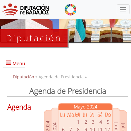
Menú
Diputación
Menú
Diputación
» Agenda de Presidencia »
Agenda de Presidencia
Presidencia
Diputados Delegados
Agenda
Mayo 2024
Grupos Políticos
Lu
Ma
Mi
Ju
Vi
Sá
Do
Junta de Gobierno
1
2
3
4
5
6
7
8
9
10
11
12