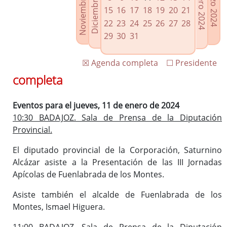
Noviembre 2023
Diciembre 2023
Febrero 2024
Marzo 2024
Enlaces relacionados
15
16
17
18
19
20
21
Agenda de Presidencia
22
23
24
25
26
27
28
Plenos provinciales y Juntas de gobierno
29
30
31
Oficina de Proyectos Europeos
☒ Agenda completa
☐ Presidente
completa
Eventos para el jueves, 11 de enero de 2024
10:30 BADAJOZ. Sala de Prensa de la Diputación
Provincial.
El diputado provincial de la Corporación, Saturnino
Alcázar asiste a la Presentación de las III Jornadas
Apícolas de Fuenlabrada de los Montes.
Asiste también el alcalde de Fuenlabrada de los
Montes, Ismael Higuera.
11:00 BADAJOZ. Sala de Prensa de la Diputación