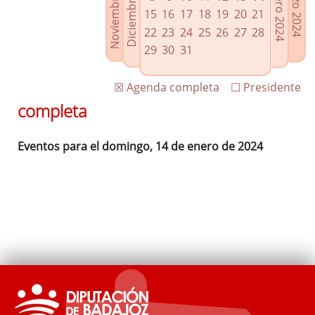
Noviembre 2023
Diciembre 2023
Febrero 2024
Marzo 2024
Enlaces relacionados
15
16
17
18
19
20
21
Agenda de Presidencia
22
23
24
25
26
27
28
Plenos provinciales y Juntas de gobierno
29
30
31
Oficina de Proyectos Europeos
☒ Agenda completa
☐ Presidente
completa
Eventos para el domingo, 14 de enero de 2024