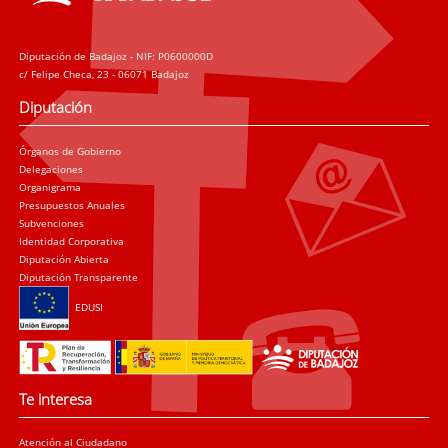
Diputación de Badajoz - NIF: P0600000D
c/ Felipe Checa, 23 - 06071 Badajoz
Diputación
Órganos de Gobierno
Delegaciones
Organigrama
Presupuestos Anuales
Subvenciones
Identidad Corporativa
Diputación Abierta
Diputación Transparente
EDUSI
Te interesa
Atención al Ciudadano