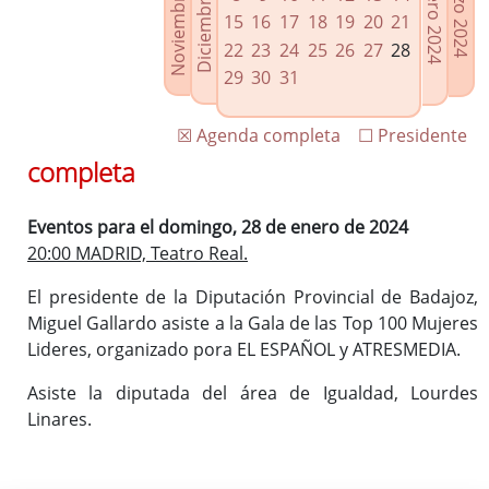
Noviembre 2023
Diciembre 2023
Febrero 2024
Marzo 2024
Enlaces relacionados
15
16
17
18
19
20
21
Agenda de Presidencia
22
23
24
25
26
27
28
Plenos provinciales y Juntas de gobierno
29
30
31
Oficina de Proyectos Europeos
☒ Agenda completa
☐ Presidente
completa
Eventos para el domingo, 28 de enero de 2024
20:00 MADRID, Teatro Real.
El presidente de la Diputación Provincial de Badajoz,
Miguel Gallardo asiste a la Gala de las Top 100 Mujeres
Lideres, organizado pora EL ESPAÑOL y ATRESMEDIA.
Asiste la diputada del área de Igualdad, Lourdes
Linares.