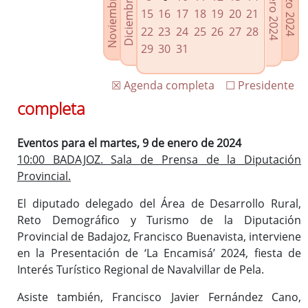
Noviembre 2023
Diciembre 2023
Febrero 2024
Marzo 2024
Enlaces relacionados
15
16
17
18
19
20
21
Agenda de Presidencia
22
23
24
25
26
27
28
Plenos provinciales y Juntas de gobierno
29
30
31
Oficina de Proyectos Europeos
☒ Agenda completa
☐ Presidente
completa
Eventos para el martes, 9 de enero de 2024
10:00 BADAJOZ. Sala de Prensa de la Diputación
Provincial.
El diputado delegado del Área de Desarrollo Rural,
Reto Demográfico y Turismo de la Diputación
Provincial de Badajoz, Francisco Buenavista, interviene
en la Presentación de ‘La Encamisá’ 2024, fiesta de
Interés Turístico Regional de Navalvillar de Pela.
Asiste también, Francisco Javier Fernández Cano,