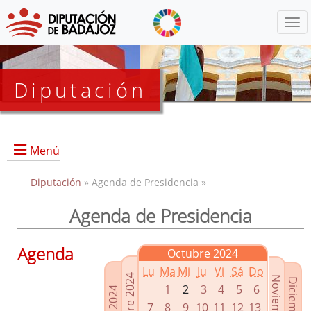
Menú
Diputación
Menú
Diputación
» Agenda de Presidencia »
Agenda de Presidencia
Presidencia
Diputados Delegados
Agenda
Octubre 2024
Grupos Políticos
Lu
Ma
Mi
Ju
Vi
Sá
Do
Junta de Gobierno
1
2
3
4
5
6
7
8
9
10
11
12
13