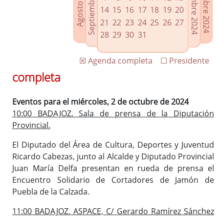
Septiembre 2024
Noviembre 2024
Diciembre 2024
Agosto 2024
Enlaces relacionados
14
15
16
17
18
19
20
Agenda de Presidencia
21
22
23
24
25
26
27
Plenos provinciales y Juntas de gobierno
28
29
30
31
Oficina de Proyectos Europeos
☒ Agenda completa
☐ Presidente
completa
Eventos para el miércoles, 2 de octubre de 2024
10:00 BADAJOZ. Sala de prensa de la Diputación
Provincial.
El Diputado del Área de Cultura, Deportes y Juventud
Ricardo Cabezas, junto al Alcalde y Diputado Provincial
Juan María Delfa presentan en rueda de prensa el
Encuentro Solidario de Cortadores de Jamón de
Puebla de la Calzada.
11:00 BADAJOZ. ASPACE, C/ Gerardo Ramírez Sánchez