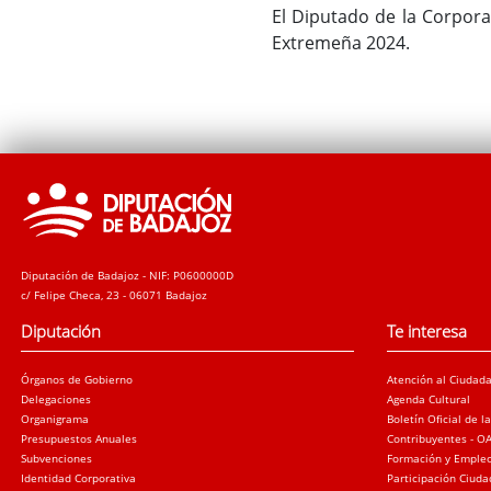
El Diputado de la Corpora
Extremeña 2024.
Diputación de Badajoz - NIF: P0600000D
c/ Felipe Checa, 23 - 06071 Badajoz
Diputación
Te interesa
Órganos de Gobierno
Atención al Ciudad
Delegaciones
Agenda Cultural
Organigrama
Boletín Oficial de l
Presupuestos Anuales
Contribuyentes - O
Subvenciones
Formación y Emple
Identidad Corporativa
Participación Ciud