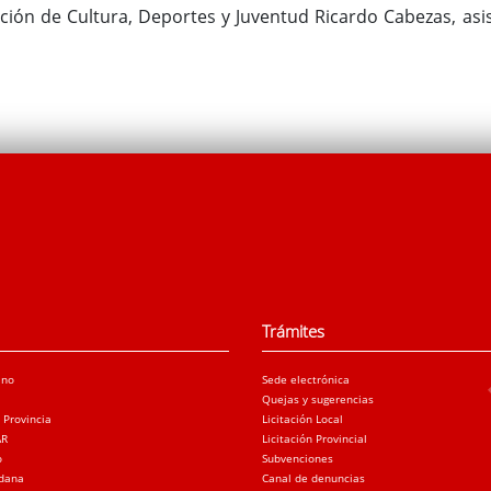
ción de Cultura, Deportes y Juventud Ricardo Cabezas, asi
Trámites
ano
Sede electrónica
Quejas y sugerencias
a Provincia
Licitación Local
AR
Licitación Provincial
o
Subvenciones
adana
Canal de denuncias