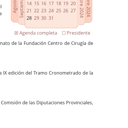
14
15
16
17
18
19
20
l
21
22
23
24
25
26
27
a
28
29
30
31
☒ Agenda completa
☐ Presidente
ronato de la Fundación Centro de Cirugía de
la IX edición del Tramo Cronometrado de la
a Comisión de las Diputaciones Provinciales,