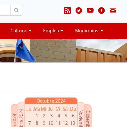
Cultura
Empleo
Municipios
Octubre 2024
Lu
Ma
Mi
Ju
Vi
Sá
Do
Septiembre 2024
Noviembre 2024
Diciembre 2024
1
2
3
4
5
6
Agosto 2024
7
8
9
10
11
12
13