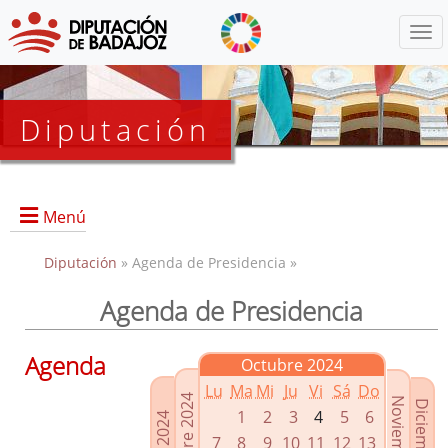
Menú
Diputación
Menú
Diputación
» Agenda de Presidencia »
Agenda de Presidencia
Presidencia
Diputados Delegados
Agenda
Octubre 2024
Grupos Políticos
Lu
Ma
Mi
Ju
Vi
Sá
Do
Junta de Gobierno
1
2
3
4
5
6
7
8
9
10
11
12
13