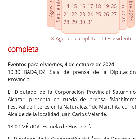
Septiembre 2024
Noviembre 2024
Diciembre 2024
Agosto 2024
Enlaces relacionados
14
15
16
17
18
19
20
Agenda de Presidencia
21
22
23
24
25
26
27
Plenos provinciales y Juntas de gobierno
28
29
30
31
Oficina de Proyectos Europeos
☒ Agenda completa
☐ Presidente
completa
Eventos para el viernes, 4 de octubre de 2024
10:30 BADAJOZ. Sala de prensa de la Diputación
Provincial
El Diputado de la Corporación Provincial Saturnino
Alcázar, presenta en rueda de prensa "Machítere:
Festival de Títeres en la Naturaleza" de Manchita con el
Alcalde de la localidad Juan Carlos Velarde.
13:00 MÉRIDA. Escuela de Hostelería.
El Diputado de la Corporación del Área de Desarrollo