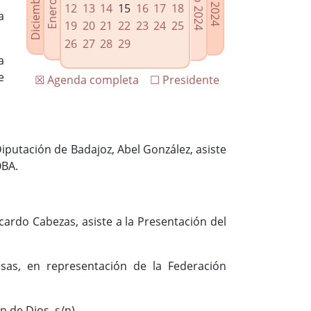
12
13
14
15
16
17
18
a
19
20
21
22
23
24
25
26
27
28
29
a
e
☒ Agenda completa
☐ Presidente
Diputación de Badajoz, Abel González, asiste
OBA.
cardo Cabezas, asiste a la Presentación del
sas, en representación de la Federación
 de Dios, s/n).