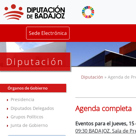
Sede Electrónica
Diputación
Diputación
» Agenda de Pr
Órganos de Gobierno
Presidencia
Agenda completa
Diputados Delegados
Grupos Políticos
Eventos para el jueves, 15
Junta de Gobierno
09:30 BADAJOZ. Sala de Pre