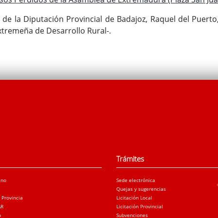
 de la Diputación Provincial de Badajoz, Raquel del Puerto
xtremeña de Desarrollo Rural-.
Trámites
ano
Sede electrónica
Quejas y sugerencias
a Provincia
Licitación Local
AR
Licitación Provincial
o
Subvenciones