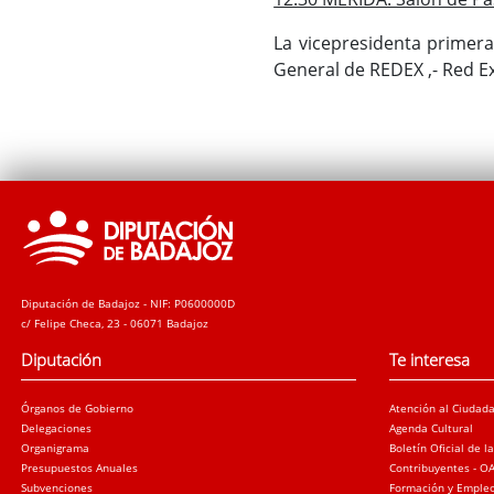
La vicepresidenta primera
General de REDEX ,- Red E
Diputación de Badajoz - NIF: P0600000D
c/ Felipe Checa, 23 - 06071 Badajoz
Diputación
Te interesa
Órganos de Gobierno
Atención al Ciudad
Delegaciones
Agenda Cultural
Organigrama
Boletín Oficial de l
Presupuestos Anuales
Contribuyentes - O
Subvenciones
Formación y Emple