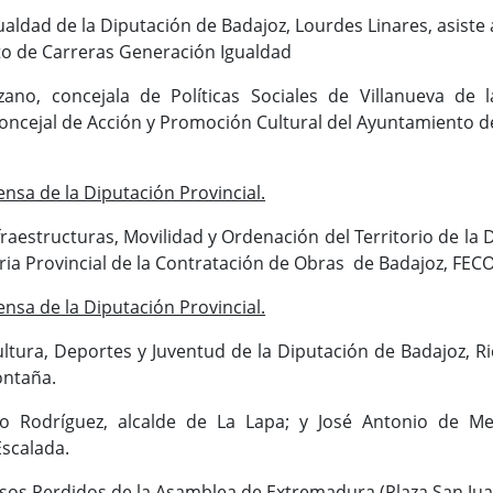
ualdad de la Diputación de Badajoz, Lourdes Linares, asiste 
ito de Carreras Generación Igualdad
ano, concejala de Políticas Sociales de Villanueva de l
oncejal de Acción y Promoción Cultural del Ayuntamiento d
nsa de la Diputación Provincial.
fraestructuras, Movilidad y Ordenación del Territorio de la 
Feria Provincial de la Contratación de Obras de Badajoz, FEC
nsa de la Diputación Provincial.
ltura, Deportes y Juventud de la Diputación de Badajoz, Ri
ontaña.
io Rodríguez, alcalde de La Lapa; y José Antonio de Me
scalada.
sos Perdidos de la Asamblea de Extremadura (Plaza San Juan