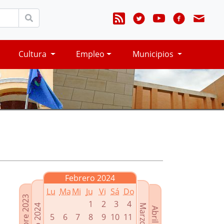
Cultura
Empleo
Municipios
Febrero 2024
Lu
Ma
Mi
Ju
Vi
Sá
Do
Diciembre 2023
1
2
3
4
Enero 2024
Marzo 2024
Abril 2024
5
6
7
8
9
10
11