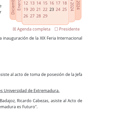
12
13
14
15
16
17
18
e
19
20
21
22
23
24
25
r
26
27
28
29
☒ Agenda completa
☐ Presidente
a inauguración de la XIX Feria Internacional
siste al acto de toma de posesión de la Jefa
es Universidad de Extremadura.
Badajoz, Ricardo Cabezas, asiste al Acto de
remadura es Futuro".