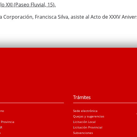
o XXI (Paseo Fluvial, 15).
 la Corporación, Francisca Silva, asiste al Acto de XXXV An
Trámites
ano
Sede electrónica
Quejas y sugerencias
a Provincia
Licitación Local
AR
Licitación Provincial
o
Subvenciones