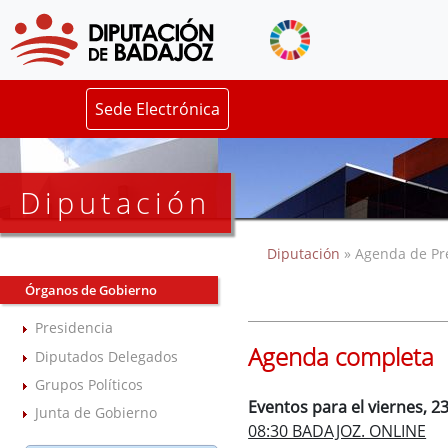
Sede Electrónica
Diputación
Diputación
» Agenda de Pr
Órganos de Gobierno
Presidencia
Agenda completa
Diputados Delegados
Grupos Políticos
Eventos para el viernes, 2
Junta de Gobierno
08:30 BADAJOZ. ONLINE