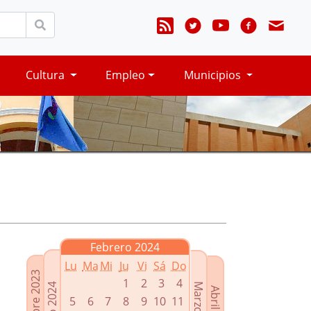
Cultura
Empleo
Municipios
Febrero 2024
Lu
Ma
Mi
Ju
Vi
Sá
Do
Diciembre 2023
1
2
3
4
Enero 2024
Marzo 2024
Abril 2024
5
6
7
8
9
10
11