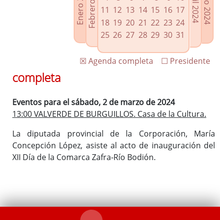
Febrero 2024
Enero 2024
Mayo 2024
Abril 2024
Enlaces relacionados
11
12
13
14
15
16
17
Agenda de Presidencia
18
19
20
21
22
23
24
Plenos provinciales y Juntas de gobierno
25
26
27
28
29
30
31
Oficina de Proyectos Europeos
☒ Agenda completa
☐ Presidente
completa
Eventos para el sábado, 2 de marzo de 2024
13:00 VALVERDE DE BURGUILLOS. Casa de la Cultura.
La diputada provincial de la Corporación, María
Concepción López, asiste al acto de inauguración del
XII Día de la Comarca Zafra-Río Bodión.