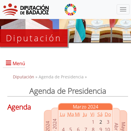
Menú
Diputación
Menú
Diputación
» Agenda de Presidencia »
Agenda de Presidencia
Presidencia
Diputados Delegados
Agenda
Marzo 2024
Grupos Políticos
Lu
Ma
Mi
Ju
Vi
Sá
Do
Junta de Gobierno
1
2
3
4
5
6
7
8
9
10