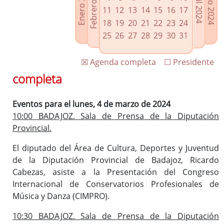
Febrero 2024
Enero 2024
Mayo 2024
Abril 2024
Enlaces relacionados
11
12
13
14
15
16
17
Agenda de Presidencia
18
19
20
21
22
23
24
Plenos provinciales y Juntas de gobierno
25
26
27
28
29
30
31
Oficina de Proyectos Europeos
☒ Agenda completa
☐ Presidente
completa
Eventos para el lunes, 4 de marzo de 2024
10:00 BADAJOZ. Sala de Prensa de la Diputación
Provincial.
El diputado del Área de Cultura, Deportes y Juventud
de la Diputación Provincial de Badajoz, Ricardo
Cabezas, asiste a la Presentación del Congreso
Internacional de Conservatorios Profesionales de
Música y Danza (CIMPRO).
10:30 BADAJOZ. Sala de Prensa de la Diputación