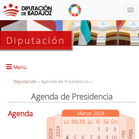
Menú
Diputación
Menú
Diputación
» Agenda de Presidencia »
Agenda de Presidencia
Presidencia
Diputados Delegados
Agenda
Marzo 2024
Grupos Políticos
Lu
Ma
Mi
Ju
Vi
Sá
Do
Junta de Gobierno
1
2
3
4
5
6
7
8
9
10