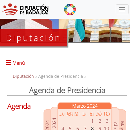
Menú
Diputación
Menú
Diputación
» Agenda de Presidencia »
Agenda de Presidencia
Presidencia
Diputados Delegados
Agenda
Marzo 2024
Grupos Políticos
Lu
Ma
Mi
Ju
Vi
Sá
Do
Junta de Gobierno
1
2
3
4
5
6
7
8
9
10