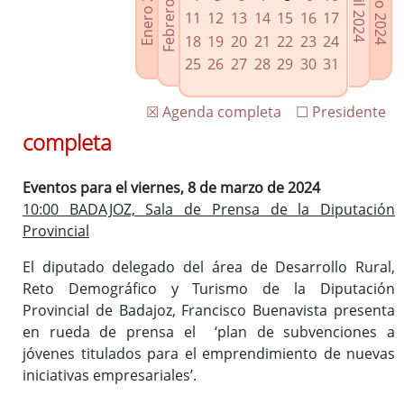
Febrero 2024
Enero 2024
Mayo 2024
Abril 2024
Enlaces relacionados
11
12
13
14
15
16
17
Agenda de Presidencia
18
19
20
21
22
23
24
Plenos provinciales y Juntas de gobierno
25
26
27
28
29
30
31
Oficina de Proyectos Europeos
☒ Agenda completa
☐ Presidente
completa
Eventos para el viernes, 8 de marzo de 2024
10:00 BADAJOZ, Sala de Prensa de la Diputación
Provincial
El diputado delegado del área de Desarrollo Rural,
Reto Demográfico y Turismo de la Diputación
Provincial de Badajoz, Francisco Buenavista presenta
en rueda de prensa el ‘plan de subvenciones a
jóvenes titulados para el emprendimiento de nuevas
iniciativas empresariales’.