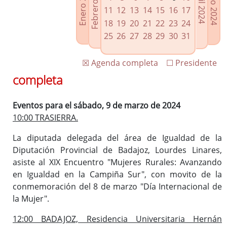
Febrero 2024
Enero 2024
Mayo 2024
Abril 2024
Enlaces relacionados
11
12
13
14
15
16
17
Agenda de Presidencia
18
19
20
21
22
23
24
Plenos provinciales y Juntas de gobierno
25
26
27
28
29
30
31
Oficina de Proyectos Europeos
☒ Agenda completa
☐ Presidente
completa
Eventos para el sábado, 9 de marzo de 2024
10:00 TRASIERRA.
La diputada delegada del área de Igualdad de la
Diputación Provincial de Badajoz, Lourdes Linares,
asiste al XIX Encuentro "Mujeres Rurales: Avanzando
en Igualdad en la Campiña Sur", con movito de la
conmemoración del 8 de marzo "Día Internacional de
la Mujer".
12:00 BADAJOZ, Residencia Universitaria Hernán