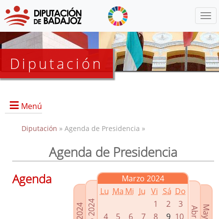
Menú
Diputación
Menú
Diputación
» Agenda de Presidencia »
Agenda de Presidencia
Presidencia
Diputados Delegados
Agenda
Marzo 2024
Grupos Políticos
Lu
Ma
Mi
Ju
Vi
Sá
Do
Junta de Gobierno
1
2
3
4
5
6
7
8
9
10