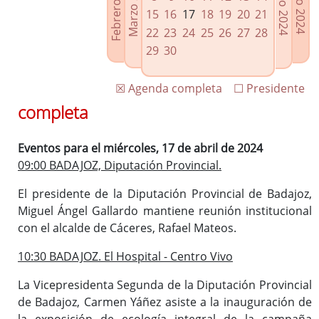
Febrero 2024
Marzo 2024
Mayo 2024
Junio 2024
Enlaces relacionados
15
16
17
18
19
20
21
Agenda de Presidencia
22
23
24
25
26
27
28
Plenos provinciales y Juntas de gobierno
29
30
Oficina de Proyectos Europeos
☒ Agenda completa
☐ Presidente
completa
Eventos para el miércoles, 17 de abril de 2024
09:00 BADAJOZ, Diputación Provincial.
El presidente de la Diputación Provincial de Badajoz,
Miguel Ángel Gallardo mantiene reunión institucional
con el alcalde de Cáceres, Rafael Mateos.
10:30 BADAJOZ. El Hospital - Centro Vivo
La Vicepresidenta Segunda de la Diputación Provincial
de Badajoz, Carmen Yáñez asiste a la inauguración de
la exposición de ecología integral de la campaña