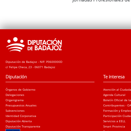
Diputación de Badajoz - NIF: P0600000D
c/ Felipe Checa, 23 - 06071 Badajoz
Diputación
Te interesa
Órganos de Gobierno
Atención al Ciudad
Delegaciones
Agenda Cultural
Organigrama
Boletín Oficial de l
Presupuestos Anuales
Contribuyentes - O
Subvenciones
Formación y Emple
Identidad Corporativa
Participación Ciud
Diputación Abierta
Servicios a EELL
Diputación Transparente
Smart Provincia