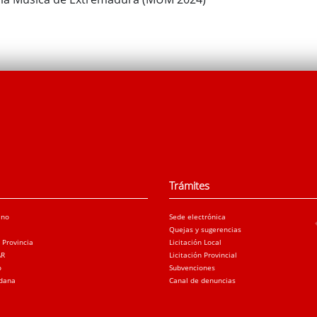
Trámites
ano
Sede electrónica
Quejas y sugerencias
a Provincia
Licitación Local
AR
Licitación Provincial
o
Subvenciones
adana
Canal de denuncias