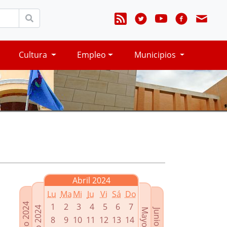
Cultura
Empleo
Municipios
Abril 2024
Lu
Ma
Mi
Ju
Vi
Sá
Do
Febrero 2024
1
2
3
4
5
6
7
Marzo 2024
Mayo 2024
Junio 2024
8
9
10
11
12
13
14