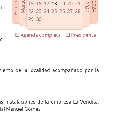
15
16
17
18
19
20
21
n
22
23
24
25
26
27
28
29
30
☒ Agenda completa
☐ Presidente
y
amiento de la localidad acompañado por la
las instalaciones de la empresa La Vendita,
cial Manuel Gómez.