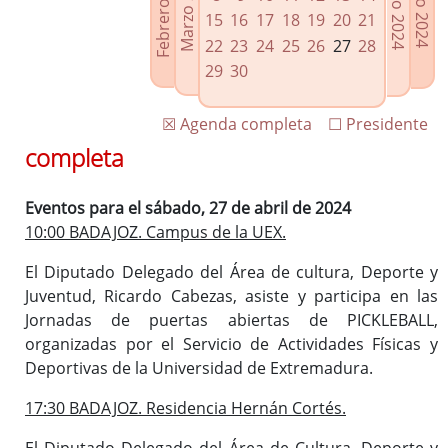
Febrero 2024
Marzo 2024
Mayo 2024
Junio 2024
Enlaces relacionados
15
16
17
18
19
20
21
Agenda de Presidencia
22
23
24
25
26
27
28
Plenos provinciales y Juntas de gobierno
29
30
Oficina de Proyectos Europeos
☒ Agenda completa
☐ Presidente
completa
Eventos para el sábado, 27 de abril de 2024
10:00 BADAJOZ. Campus de la UEX.
El Diputado Delegado del Área de cultura, Deporte y
Juventud, Ricardo Cabezas, asiste y participa en las
Jornadas de puertas abiertas de PICKLEBALL,
organizadas por el Servicio de Actividades Físicas y
Deportivas de la Universidad de Extremadura.
17:30 BADAJOZ. Residencia Hernán Cortés.
El Diputado Delegado del Área de Cultura, Deporte y