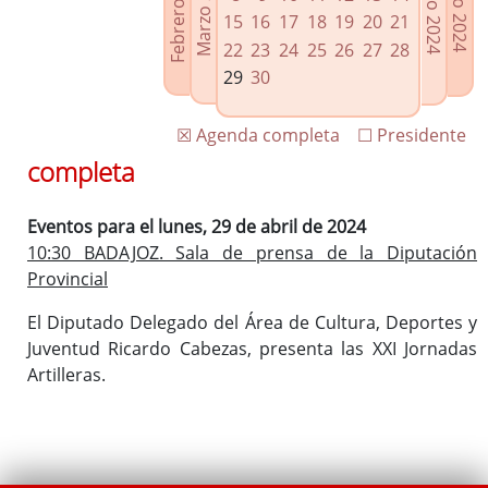
Febrero 2024
Marzo 2024
Mayo 2024
Junio 2024
Enlaces relacionados
15
16
17
18
19
20
21
Agenda de Presidencia
22
23
24
25
26
27
28
Plenos provinciales y Juntas de gobierno
29
30
Oficina de Proyectos Europeos
☒ Agenda completa
☐ Presidente
completa
Eventos para el lunes, 29 de abril de 2024
10:30 BADAJOZ. Sala de prensa de la Diputación
Provincial
El Diputado Delegado del Área de Cultura, Deportes y
Juventud Ricardo Cabezas, presenta las XXI Jornadas
Artilleras.