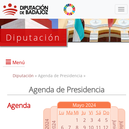
Menú
Diputación
Menú
Diputación
» Agenda de Presidencia »
Agenda de Presidencia
Presidencia
Diputados Delegados
Agenda
Mayo 2024
Grupos Políticos
Lu
Ma
Mi
Ju
Vi
Sá
Do
Junta de Gobierno
1
2
3
4
5
6
7
8
9
10
11
12