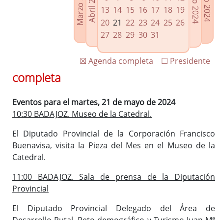
Marzo 2024
Junio 2024
Abril 2024
Julio 2024
Enlaces relacionados
13
14
15
16
17
18
19
Agenda de Presidencia
20
21
22
23
24
25
26
Plenos provinciales y Juntas de gobierno
27
28
29
30
31
Oficina de Proyectos Europeos
☒ Agenda completa
☐ Presidente
completa
Eventos para el martes, 21 de mayo de 2024
10:30 BADAJOZ. Museo de la Catedral.
El Diputado Provincial de la Corporación Francisco
Buenavisa, visita la Pieza del Mes en el Museo de la
Catedral.
11:00 BADAJOZ. Sala de prensa de la Diputación
Provincial
El Diputado Provincial Delegado del Área de
Desarrollo Rutal, Reto demográfico y Turismo Juan Mª