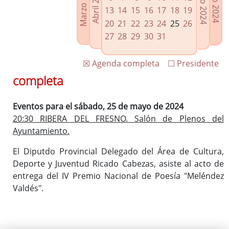
Marzo 2024
Junio 2024
Abril 2024
Julio 2024
Enlaces relacionados
13
14
15
16
17
18
19
Agenda de Presidencia
20
21
22
23
24
25
26
Plenos provinciales y Juntas de gobierno
27
28
29
30
31
Oficina de Proyectos Europeos
☒ Agenda completa
☐ Presidente
completa
Eventos para el sábado, 25 de mayo de 2024
20:30 RIBERA DEL FRESNO. Salón de Plenos del
Ayuntamiento.
El Diputdo Provincial Delegado del Área de Cultura,
Deporte y Juventud Ricado Cabezas, asiste al acto de
entrega del IV Premio Nacional de Poesía "Meléndez
Valdés".