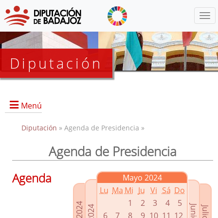
Menú
Diputación
Menú
Diputación
» Agenda de Presidencia »
Agenda de Presidencia
Presidencia
Diputados Delegados
Agenda
Mayo 2024
Grupos Políticos
Lu
Ma
Mi
Ju
Vi
Sá
Do
Junta de Gobierno
1
2
3
4
5
6
7
8
9
10
11
12