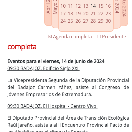
Agosto 2024
Mayo 2024
Abril 2024
Julio 2024
Enlaces relacionados
10
11
12
13
14
15
16
Agenda de Presidencia
17
18
19
20
21
22
23
Plenos provinciales y Juntas de gobierno
24
25
26
27
28
29
30
Oficina de Proyectos Europeos
☒ Agenda completa
☐ Presidente
completa
Eventos para el viernes, 14 de junio de 2024
09:30 BADAJOZ. Edificio Siglo XXI.
La Vicepresidenta Segunda de la Diputación Provincial
del Badajoz Carmen Yáñez, asiste al Congreso de
Jóvenes Empresarios de Extremadura.
09:30 BADAJOZ. El Hospital - Centro Vivo.
El Diputado Provincial del Área de Transición Ecológica
Raúl Jareño, asiste a al II Encuentro Provincial Pacto de
las Alcaldías por el clima y la Energía.