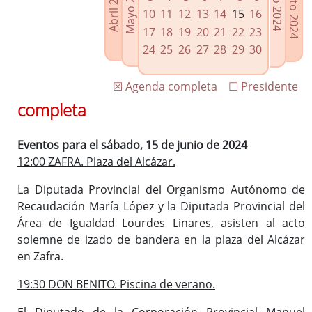
Agosto 2024
Mayo 2024
Abril 2024
Julio 2024
Enlaces relacionados
10
11
12
13
14
15
16
Agenda de Presidencia
17
18
19
20
21
22
23
Plenos provinciales y Juntas de gobierno
24
25
26
27
28
29
30
Oficina de Proyectos Europeos
☒ Agenda completa
☐ Presidente
completa
Eventos para el sábado, 15 de junio de 2024
12:00 ZAFRA. Plaza del Alcázar.
La Diputada Provincial del Organismo Autónomo de
Recaudación María López y la Diputada Provincial del
Área de Igualdad Lourdes Linares, asisten al acto
solemne de izado de bandera en la plaza del Alcázar
en Zafra.
19:30 DON BENITO. Piscina de verano.
El Diputado de la Corporación Provincial Manuel