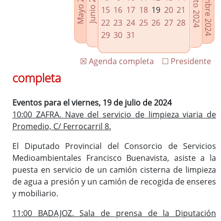
Septiembre 2024
Agosto 2024
Mayo 2024
Junio 2024
Enlaces relacionados
15
16
17
18
19
20
21
Agenda de Presidencia
22
23
24
25
26
27
28
Plenos provinciales y Juntas de gobierno
29
30
31
Oficina de Proyectos Europeos
☒ Agenda completa
☐ Presidente
completa
Eventos para el viernes, 19 de julio de 2024
10:00 ZAFRA. Nave del servicio de limpieza viaria de
Promedio, C/ Ferrocarril 8.
El Diputado Provincial del Consorcio de Servicios
Medioambientales Francisco Buenavista, asiste a la
puesta en servicio de un camión cisterna de limpieza
de agua a presión y un camión de recogida de enseres
y mobiliario.
11:00 BADAJOZ. Sala de prensa de la Diputación