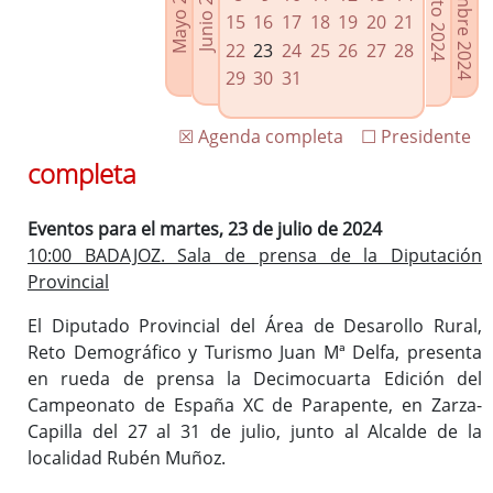
Septiembre 2024
Agosto 2024
Mayo 2024
Junio 2024
Enlaces relacionados
15
16
17
18
19
20
21
Agenda de Presidencia
22
23
24
25
26
27
28
Plenos provinciales y Juntas de gobierno
29
30
31
Oficina de Proyectos Europeos
☒ Agenda completa
☐ Presidente
completa
Eventos para el martes, 23 de julio de 2024
10:00 BADAJOZ. Sala de prensa de la Diputación
Provincial
El Diputado Provincial del Área de Desarollo Rural,
Reto Demográfico y Turismo Juan Mª Delfa, presenta
en rueda de prensa la Decimocuarta Edición del
Campeonato de España XC de Parapente, en Zarza-
Capilla del 27 al 31 de julio, junto al Alcalde de la
localidad Rubén Muñoz.