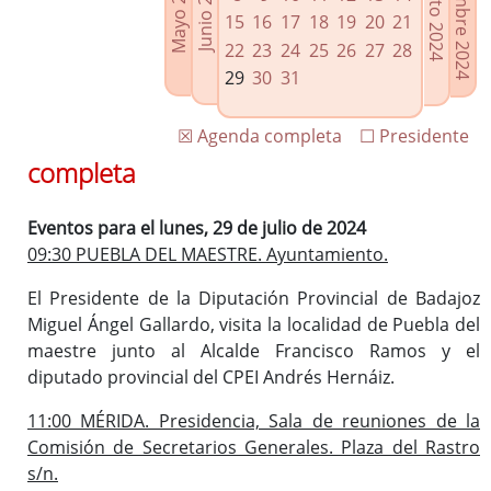
Septiembre 2024
Agosto 2024
Mayo 2024
Junio 2024
Enlaces relacionados
15
16
17
18
19
20
21
Agenda de Presidencia
22
23
24
25
26
27
28
Plenos provinciales y Juntas de gobierno
29
30
31
Oficina de Proyectos Europeos
☒ Agenda completa
☐ Presidente
completa
Eventos para el lunes, 29 de julio de 2024
09:30 PUEBLA DEL MAESTRE. Ayuntamiento.
El Presidente de la Diputación Provincial de Badajoz
Miguel Ángel Gallardo, visita la localidad de Puebla del
maestre junto al Alcalde Francisco Ramos y el
diputado provincial del CPEI Andrés Hernáiz.
11:00 MÉRIDA. Presidencia, Sala de reuniones de la
Comisión de Secretarios Generales. Plaza del Rastro
s/n.