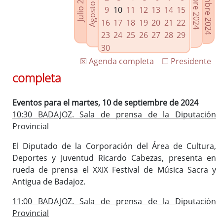
Noviembre 2024
Octubre 2024
Agosto 2024
Julio 2024
Enlaces relacionados
9
10
11
12
13
14
15
Agenda de Presidencia
16
17
18
19
20
21
22
Plenos provinciales y Juntas de gobierno
23
24
25
26
27
28
29
Oficina de Proyectos Europeos
30
☒ Agenda completa
☐ Presidente
completa
Eventos para el martes, 10 de septiembre de 2024
10:30 BADAJOZ. Sala de prensa de la Diputación
Provincial
El Diputado de la Corporación del Área de Cultura,
Deportes y Juventud Ricardo Cabezas, presenta en
rueda de prensa el XXIX Festival de Música Sacra y
Antigua de Badajoz.
11:00 BADAJOZ. Sala de prensa de la Diputación
Provincial