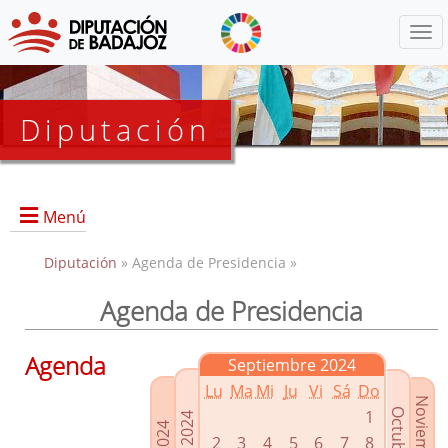
Menú
Diputación
Menú
Diputación
» Agenda de Presidencia »
Agenda de Presidencia
Presidencia
Diputados Delegados
Agenda
Septiembre 2024
Grupos Políticos
Lu
Ma
Mi
Ju
Vi
Sá
Do
Junta de Gobierno
1
2
3
4
5
6
7
8