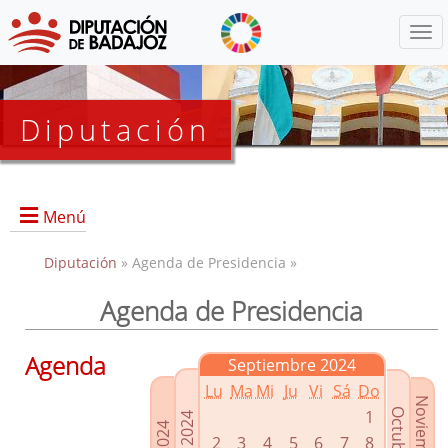
Menú
Diputación
Menú
Diputación
» Agenda de Presidencia »
Agenda de Presidencia
Presidencia
Diputados Delegados
Agenda
Septiembre 2024
Grupos Políticos
Lu
Ma
Mi
Ju
Vi
Sá
Do
Junta de Gobierno
1
2
3
4
5
6
7
8