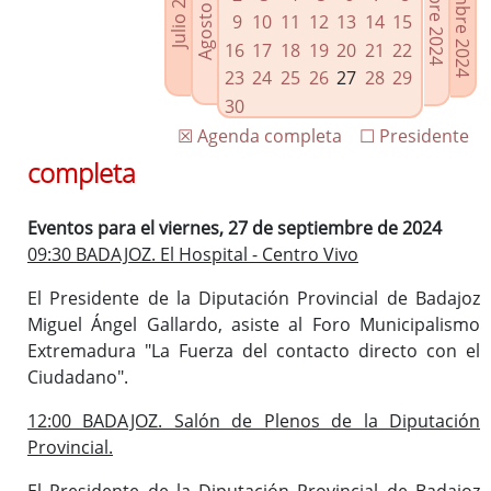
Noviembre 2024
Octubre 2024
Agosto 2024
Julio 2024
Enlaces relacionados
9
10
11
12
13
14
15
Agenda de Presidencia
16
17
18
19
20
21
22
Plenos provinciales y Juntas de gobierno
23
24
25
26
27
28
29
Oficina de Proyectos Europeos
30
☒ Agenda completa
☐ Presidente
completa
Eventos para el viernes, 27 de septiembre de 2024
09:30 BADAJOZ. El Hospital - Centro Vivo
El Presidente de la Diputación Provincial de Badajoz
Miguel Ángel Gallardo, asiste al Foro Municipalismo
Extremadura "La Fuerza del contacto directo con el
Ciudadano".
12:00 BADAJOZ. Salón de Plenos de la Diputación
Provincial.
El Presidente de la Diputación Provincial de Badajoz