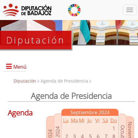
Menú
Diputación
Menú
Diputación
» Agenda de Presidencia »
Agenda de Presidencia
Presidencia
Diputados Delegados
Agenda
Septiembre 2024
Grupos Políticos
Lu
Ma
Mi
Ju
Vi
Sá
Do
Junta de Gobierno
1
2
3
4
5
6
7
8