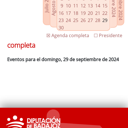
Noviembre 2024
Octubre 2024
Agosto 2024
Julio 2024
Enlaces relacionados
9
10
11
12
13
14
15
Agenda de Presidencia
16
17
18
19
20
21
22
Plenos provinciales y Juntas de gobierno
23
24
25
26
27
28
29
Oficina de Proyectos Europeos
30
☒ Agenda completa
☐ Presidente
completa
Eventos para el domingo, 29 de septiembre de 2024