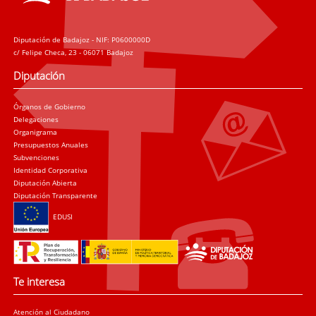
Diputación de Badajoz - NIF: P0600000D
c/ Felipe Checa, 23 - 06071 Badajoz
Diputación
Órganos de Gobierno
Delegaciones
Organigrama
Presupuestos Anuales
Subvenciones
Identidad Corporativa
Diputación Abierta
Diputación Transparente
EDUSI
Te interesa
Atención al Ciudadano