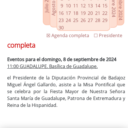
Noviembre 2024
Octubre 2024
Agosto 2024
Julio 2024
Enlaces relacionados
9
10
11
12
13
14
15
Agenda de Presidencia
16
17
18
19
20
21
22
Plenos provinciales y Juntas de gobierno
23
24
25
26
27
28
29
Oficina de Proyectos Europeos
30
☒ Agenda completa
☐ Presidente
completa
Eventos para el domingo, 8 de septiembre de 2024
11:00 GUADALUPE. Basílica de Guadalupe.
el Presidente de la Diputación Provincial de Badajoz
Miguel Ángel Gallardo, asiste a la Misa Pontifical que
se celebra por la Fiesta Mayor de Nuestra Señora
Santa María de Guadalupe, Patrona de Extremadura y
Reina de la Hispanidad.