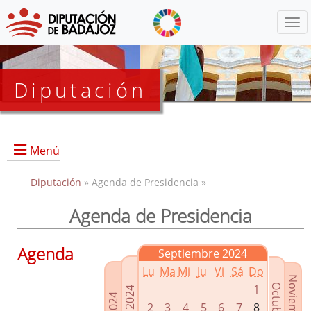
Menú
Diputación
Menú
Diputación
» Agenda de Presidencia »
Agenda de Presidencia
Presidencia
Diputados Delegados
Agenda
Septiembre 2024
Grupos Políticos
Lu
Ma
Mi
Ju
Vi
Sá
Do
Junta de Gobierno
1
2
3
4
5
6
7
8