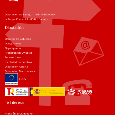
Diputación de Badajoz - NIF: P0600000D
c/ Felipe Checa, 23 - 06071 Badajoz
Diputación
Órganos de Gobierno
Delegaciones
Organigrama
Presupuestos Anuales
Subvenciones
Identidad Corporativa
Diputación Abierta
Diputación Transparente
EDUSI
Te interesa
Atención al Ciudadano