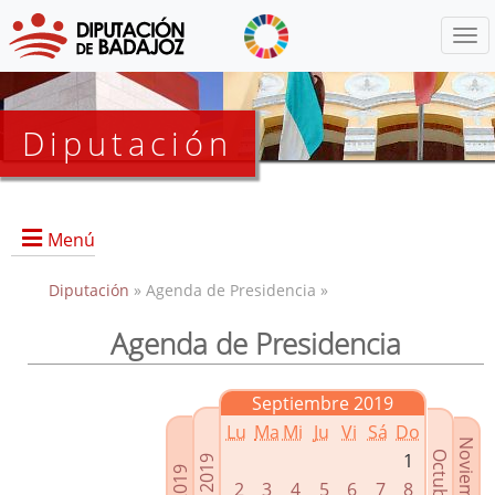
Menú
Diputación
Menú
Diputación
» Agenda de Presidencia »
Agenda de Presidencia
Presidencia
Diputados Delegados
Septiembre 2019
Grupos Políticos
Lu
Ma
Mi
Ju
Vi
Sá
Do
Junta de Gobierno
1
2
3
4
5
6
7
8