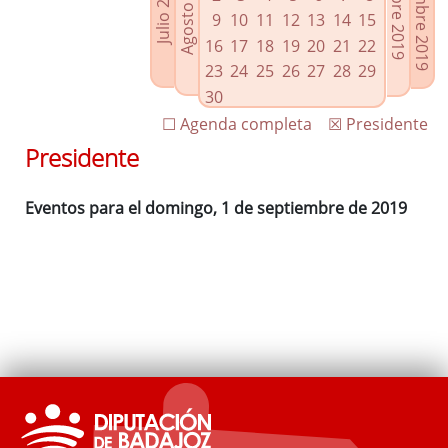
Noviembre 2019
Octubre 2019
Agosto 2019
Julio 2019
Enlaces relacionados
9
10
11
12
13
14
15
Agenda de Presidencia
16
17
18
19
20
21
22
Plenos provinciales y Juntas de gobierno
23
24
25
26
27
28
29
Oficina de Proyectos Europeos
30
☐ Agenda completa
☒ Presidente
Presidente
Eventos para el domingo, 1 de septiembre de 2019