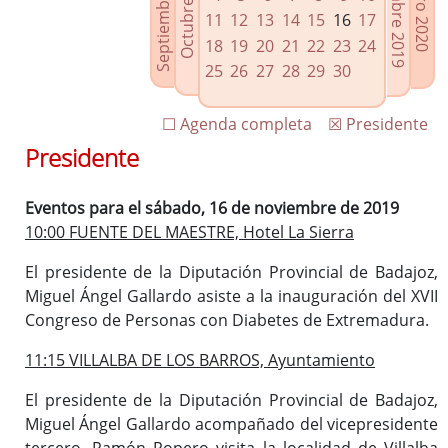
Septiembre 2019
Diciembre 2019
Octubre 2019
Enero 2020
Enlaces relacionados
11
12
13
14
15
16
17
Agenda de Presidencia
18
19
20
21
22
23
24
Plenos provinciales y Juntas de gobierno
25
26
27
28
29
30
Oficina de Proyectos Europeos
☐ Agenda completa
☒ Presidente
Presidente
Eventos para el sábado, 16 de noviembre de 2019
10:00 FUENTE DEL MAESTRE, Hotel La Sierra
El presidente de la Diputación Provincial de Badajoz,
Miguel Ángel Gallardo asiste a la inauguración del XVII
Congreso de Personas con Diabetes de Extremadura.
11:15 VILLALBA DE LOS BARROS, Ayuntamiento
El presidente de la Diputación Provincial de Badajoz,
Miguel Ángel Gallardo acompañado del vicepresidente
tercero, Ramón Ropero visita la localidad de Villalba