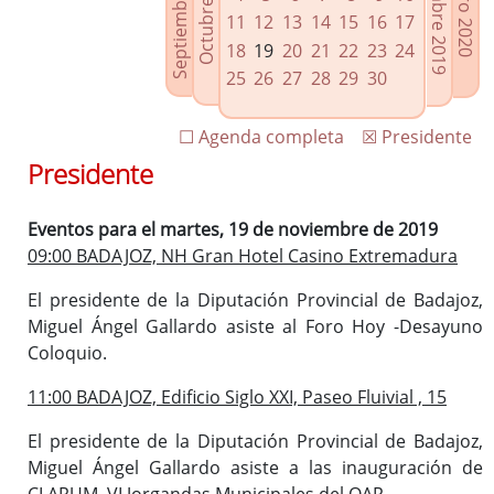
Septiembre 2019
Diciembre 2019
Octubre 2019
Enero 2020
Enlaces relacionados
11
12
13
14
15
16
17
Agenda de Presidencia
18
19
20
21
22
23
24
Plenos provinciales y Juntas de gobierno
25
26
27
28
29
30
Oficina de Proyectos Europeos
☐ Agenda completa
☒ Presidente
Presidente
Eventos para el martes, 19 de noviembre de 2019
09:00 BADAJOZ, NH Gran Hotel Casino Extremadura
El presidente de la Diputación Provincial de Badajoz,
Miguel Ángel Gallardo asiste al Foro Hoy -Desayuno
Coloquio.
11:00 BADAJOZ, Edificio Siglo XXI, Paseo Fluivial , 15
El presidente de la Diputación Provincial de Badajoz,
Miguel Ángel Gallardo asiste a las inauguración de
CLARUM, VI Jorgandas Municipales del OAR.