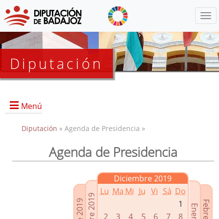
Menú
Diputación
Menú
Diputación
» Agenda de Presidencia »
Agenda de Presidencia
Presidencia
Diputados Delegados
Diciembre 2019
Grupos Políticos
Lu
Ma
Mi
Ju
Vi
Sá
Do
Junta de Gobierno
1
2
3
4
5
6
7
8