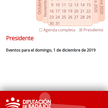
Noviembre 2019
Octubre 2019
Febrero 2020
Enero 2020
Enlaces relacionados
9
10
11
12
13
14
15
Agenda de Presidencia
16
17
18
19
20
21
22
Plenos provinciales y Juntas de gobierno
23
24
25
26
27
28
29
Oficina de Proyectos Europeos
30
31
☐ Agenda completa
☒ Presidente
Presidente
Eventos para el domingo, 1 de diciembre de 2019