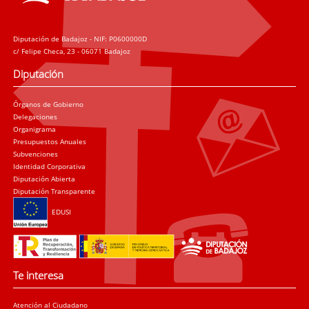
Diputación de Badajoz - NIF: P0600000D
c/ Felipe Checa, 23 - 06071 Badajoz
Diputación
Órganos de Gobierno
Delegaciones
Organigrama
Presupuestos Anuales
Subvenciones
Identidad Corporativa
Diputación Abierta
Diputación Transparente
EDUSI
Te interesa
Atención al Ciudadano