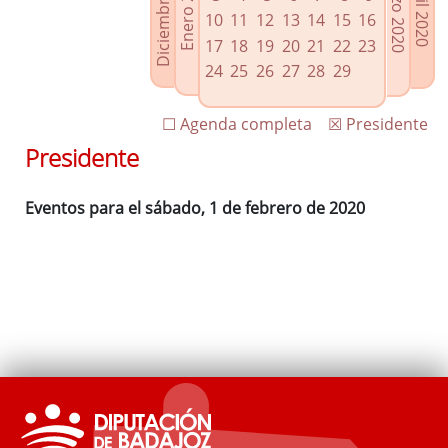
Diciembre 2019
Enero 2020
Marzo 2020
Abril 2020
Enlaces relacionados
10
11
12
13
14
15
16
Agenda de Presidencia
17
18
19
20
21
22
23
Plenos provinciales y Juntas de gobierno
24
25
26
27
28
29
Oficina de Proyectos Europeos
☐ Agenda completa
☒ Presidente
Presidente
Eventos para el sábado, 1 de febrero de 2020