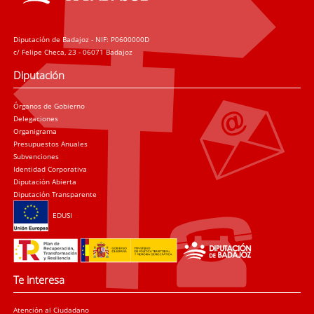
Diputación de Badajoz - NIF: P0600000D
c/ Felipe Checa, 23 - 06071 Badajoz
Diputación
Órganos de Gobierno
Delegaciones
Organigrama
Presupuestos Anuales
Subvenciones
Identidad Corporativa
Diputación Abierta
Diputación Transparente
EDUSI
Te interesa
Atención al Ciudadano