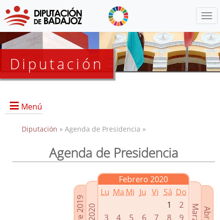
Menú
Diputación
Menú
Diputación
» Agenda de Presidencia »
Agenda de Presidencia
Presidencia
Diputados Delegados
Febrero 2020
Grupos Políticos
Lu
Ma
Mi
Ju
Vi
Sá
Do
Junta de Gobierno
1
2
3
4
5
6
7
8
9