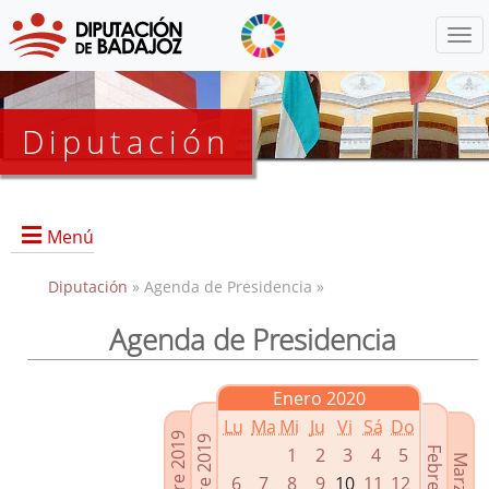
Menú
Diputación
Menú
Diputación
» Agenda de Presidencia »
Agenda de Presidencia
Presidencia
Diputados Delegados
Enero 2020
Grupos Políticos
Lu
Ma
Mi
Ju
Vi
Sá
Do
Junta de Gobierno
1
2
3
4
5
6
7
8
9
10
11
12