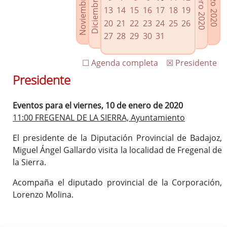
Noviembre 2019
Diciembre 2019
Febrero 2020
Marzo 2020
Enlaces relacionados
13
14
15
16
17
18
19
Agenda de Presidencia
20
21
22
23
24
25
26
Plenos provinciales y Juntas de gobierno
27
28
29
30
31
Oficina de Proyectos Europeos
☐ Agenda completa
☒ Presidente
Presidente
Eventos para el viernes, 10 de enero de 2020
11:00 FREGENAL DE LA SIERRA, Ayuntamiento
El presidente de la Diputación Provincial de Badajoz,
Miguel Ángel Gallardo visita la localidad de Fregenal de
la Sierra.
Acompaña el diputado provincial de la Corporación,
Lorenzo Molina.