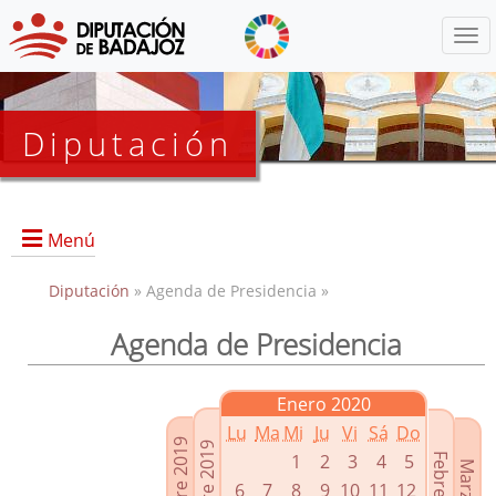
Menú
Diputación
Menú
Diputación
» Agenda de Presidencia »
Agenda de Presidencia
Presidencia
Diputados Delegados
Enero 2020
Grupos Políticos
Lu
Ma
Mi
Ju
Vi
Sá
Do
Junta de Gobierno
1
2
3
4
5
6
7
8
9
10
11
12