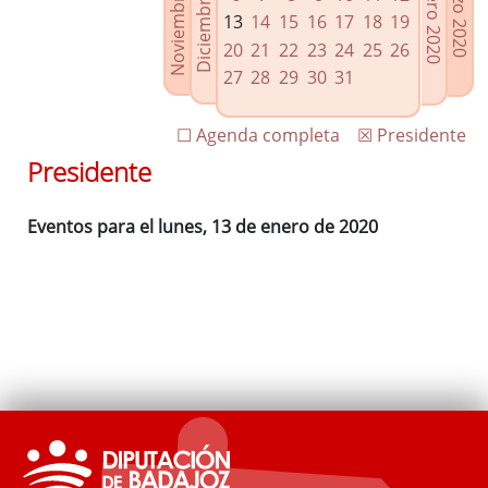
Noviembre 2019
Diciembre 2019
Febrero 2020
Marzo 2020
Enlaces relacionados
13
14
15
16
17
18
19
Agenda de Presidencia
20
21
22
23
24
25
26
Plenos provinciales y Juntas de gobierno
27
28
29
30
31
Oficina de Proyectos Europeos
☐ Agenda completa
☒ Presidente
Presidente
Eventos para el lunes, 13 de enero de 2020