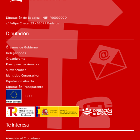
Diputación de Badajoz - NIF: P0600000D
c/ Felipe Checa, 23 - 06071 Badajoz
Diputación
Órganos de Gobierno
Delegaciones
Organigrama
Presupuestos Anuales
Subvenciones
Identidad Corporativa
Diputación Abierta
Diputación Transparente
EDUSI
Te interesa
Atención al Ciudadano