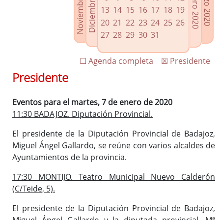
Noviembre 2019
Diciembre 2019
Febrero 2020
Marzo 2020
Enlaces relacionados
13
14
15
16
17
18
19
Agenda de Presidencia
20
21
22
23
24
25
26
Plenos provinciales y Juntas de gobierno
27
28
29
30
31
Oficina de Proyectos Europeos
☐ Agenda completa
☒ Presidente
Presidente
Eventos para el martes, 7 de enero de 2020
11:30 BADAJOZ. Diputación Provincial.
El presidente de la Diputación Provincial de Badajoz,
Miguel Ángel Gallardo, se reúne con varios alcaldes de
Ayuntamientos de la provincia.
17:30 MONTIJO. Teatro Municipal Nuevo Calderón
(C/Teide, 5).
El presidente de la Diputación Provincial de Badajoz,
Miguel Ángel Gallardo y la diputada provincial, Mª