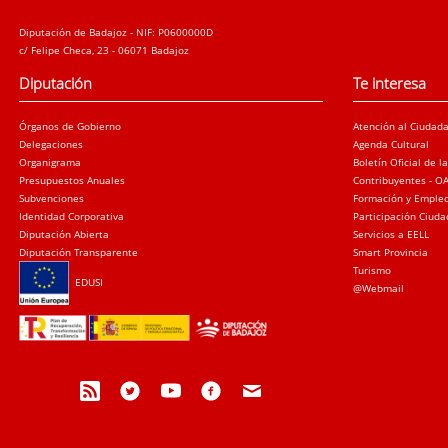
Diputación de Badajoz - NIF: P0600000D
c/ Felipe Checa, 23 - 06071 Badajoz
Diputación
Te interesa
Órganos de Gobierno
Atención al Ciudad
Delegaciones
Agenda Cultural
Organigrama
Boletín Oficial de l
Presupuestos Anuales
Contribuyentes - O
Subvenciones
Formación y Emple
Identidad Corporativa
Participación Ciud
Diputación Abierta
Servicios a EELL
Diputación Transparente
Smart Provincia
Turismo
EDUSI
@Webmail