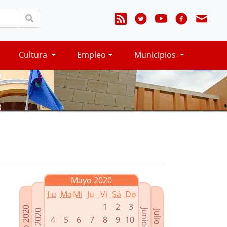
Cultura
Empleo
Municipios
Mayo 2020
Lu
Ma
Mi
Ju
Vi
Sá
Do
1
2
3
Marzo 2020
Junio 2020
Abril 2020
Julio 2020
4
5
6
7
8
9
10