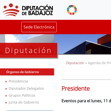
Sede Electrónica
Diputación
Diputación
» Agenda de Pr
Órganos de Gobierno
Presidencia
Presidente
Diputados Delegados
Grupos Políticos
Eventos para el lunes, 11
Junta de Gobierno