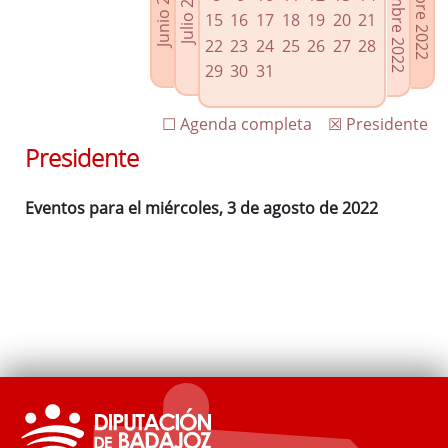
Septiembre 2022
Octubre 2022
Junio 2022
Julio 2022
Enlaces relacionados
15
16
17
18
19
20
21
Agenda de Presidencia
22
23
24
25
26
27
28
Plenos provinciales y Juntas de gobierno
29
30
31
Oficina de Proyectos Europeos
☐ Agenda completa
☒ Presidente
Presidente
Eventos para el miércoles, 3 de agosto de 2022