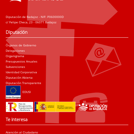
Diputación de Badajoz - NIF: P0600000D
c/ Felipe Checa, 23 - 06071 Badajoz
Diputación
Órganos de Gobierno
Delegaciones
Organigrama
Presupuestos Anuales
Subvenciones
Identidad Corporativa
Diputación Abierta
Diputación Transparente
EDUSI
Te interesa
Atención al Ciudadano