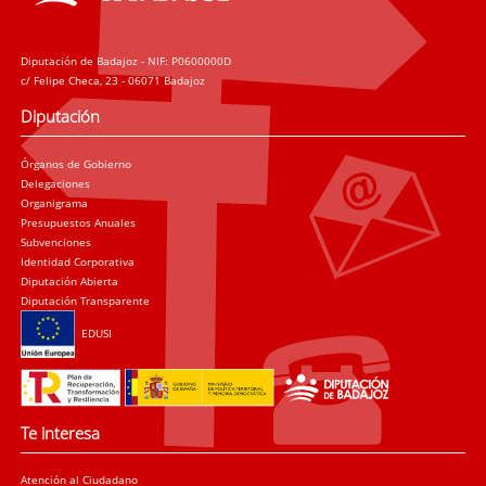
Diputación de Badajoz - NIF: P0600000D
c/ Felipe Checa, 23 - 06071 Badajoz
Diputación
Órganos de Gobierno
Delegaciones
Organigrama
Presupuestos Anuales
Subvenciones
Identidad Corporativa
Diputación Abierta
Diputación Transparente
EDUSI
Te interesa
Atención al Ciudadano