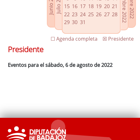
Septiembre 2022
Octubre 2022
Junio 2022
Julio 2022
Enlaces relacionados
15
16
17
18
19
20
21
Agenda de Presidencia
22
23
24
25
26
27
28
Plenos provinciales y Juntas de gobierno
29
30
31
Oficina de Proyectos Europeos
☐ Agenda completa
☒ Presidente
Presidente
Eventos para el sábado, 6 de agosto de 2022