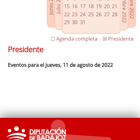
Septiembre 2022
Octubre 2022
Junio 2022
Julio 2022
Enlaces relacionados
15
16
17
18
19
20
21
Agenda de Presidencia
22
23
24
25
26
27
28
Plenos provinciales y Juntas de gobierno
29
30
31
Oficina de Proyectos Europeos
☐ Agenda completa
☒ Presidente
Presidente
Eventos para el jueves, 11 de agosto de 2022