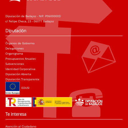
Diputación de Badajoz - NIF: P0600000D
c/ Felipe Checa, 23 - 06071 Badajoz
Diputación
Órganos de Gobierno
Delegaciones
Organigrama
Presupuestos Anuales
Subvenciones
Identidad Corporativa
Diputación Abierta
Diputación Transparente
EDUSI
Te interesa
Atención al Ciudadano