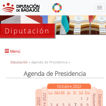
Menú
Diputación
Menú
Diputación
» Agenda de Presidencia »
Agenda de Presidencia
Presidencia
Diputados Delegados
Octubre 2022
Grupos Políticos
Lu
Ma
Mi
Ju
Vi
Sá
Do
Junta de Gobierno
1
2
3
4
5
6
7
8
9