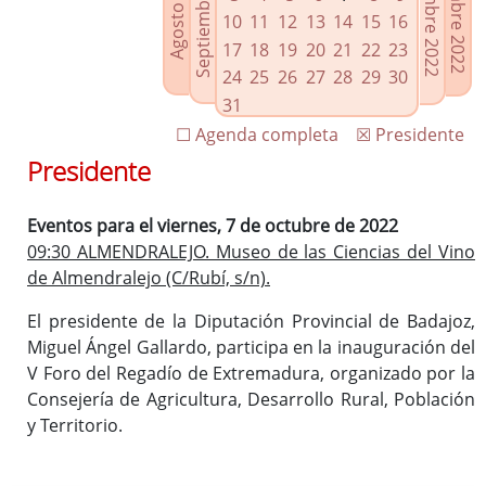
Septiembre 2022
Noviembre 2022
Diciembre 2022
Agosto 2022
Enlaces relacionados
10
11
12
13
14
15
16
Agenda de Presidencia
17
18
19
20
21
22
23
Plenos provinciales y Juntas de gobierno
24
25
26
27
28
29
30
Oficina de Proyectos Europeos
31
☐ Agenda completa
☒ Presidente
Presidente
Eventos para el viernes, 7 de octubre de 2022
09:30 ALMENDRALEJO. Museo de las Ciencias del Vino
de Almendralejo (C/Rubí, s/n).
El presidente de la Diputación Provincial de Badajoz,
Miguel Ángel Gallardo, participa en la inauguración del
V Foro del Regadío de Extremadura, organizado por la
Consejería de Agricultura, Desarrollo Rural, Población
y Territorio.