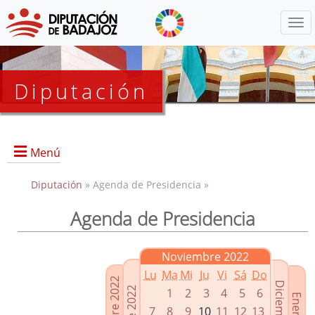
Menú
Diputación
Menú
Diputación
» Agenda de Presidencia »
Agenda de Presidencia
Presidencia
Diputados Delegados
Noviembre 2022
Grupos Políticos
Lu
Ma
Mi
Ju
Vi
Sá
Do
Junta de Gobierno
1
2
3
4
5
6
7
8
9
10
11
12
13