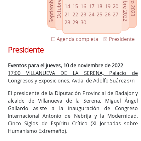
Septiembre 2022
Diciembre 2022
Octubre 2022
Enero 2023
Enlaces relacionados
14
15
16
17
18
19
20
Agenda de Presidencia
21
22
23
24
25
26
27
Plenos provinciales y Juntas de gobierno
28
29
30
Oficina de Proyectos Europeos
☐ Agenda completa
☒ Presidente
Presidente
Eventos para el jueves, 10 de noviembre de 2022
17:00 VILLANUEVA DE LA SERENA, Palacio de
Congresos y Exposiciones, Avda. de Adolfo Suárez s/n
El presidente de la Diputación Provincial de Badajoz y
alcalde de Villanueva de la Serena, Miguel Ángel
Gallardo asiste a la inauguración de Congreso
Internacional Antonio de Nebrija y la Modernidad.
Cinco Siglos de Espíritu Crítico (XI Jornadas sobre
Humanismo Extremeño).