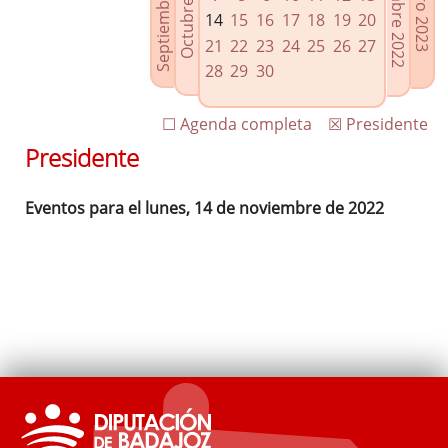
Septiembre 2022
Diciembre 2022
Octubre 2022
Enero 2023
Enlaces relacionados
14
15
16
17
18
19
20
Agenda de Presidencia
21
22
23
24
25
26
27
Plenos provinciales y Juntas de gobierno
28
29
30
Oficina de Proyectos Europeos
☐ Agenda completa
☒ Presidente
Presidente
Eventos para el lunes, 14 de noviembre de 2022