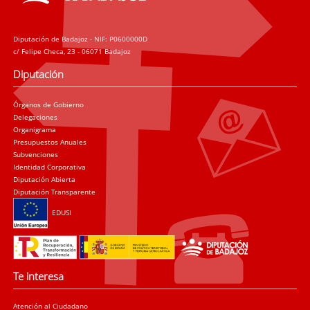
Diputación de Badajoz - NIF: P0600000D
c/ Felipe Checa, 23 - 06071 Badajoz
Diputación
Órganos de Gobierno
Delegaciones
Organigrama
Presupuestos Anuales
Subvenciones
Identidad Corporativa
Diputación Abierta
Diputación Transparente
EDUSI
Te interesa
Atención al Ciudadano